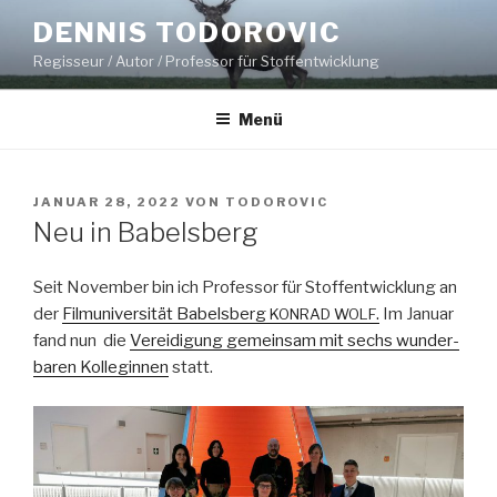
Zum
DENNIS TODOROVIC
Inhalt
Regisseur / Autor / Professor für Stoffentwicklung
springen
Menü
VERÖFFENTLICHT
JANUAR 28, 2022
VON
TODOROVIC
AM
Neu in Babelsberg
Seit Novem­ber bin ich Pro­fes­sor für Stof­fen­twick­lung an
der
Fil­mu­ni­ver­sität Babels­berg
.
Im Jan­u­ar
KONRAD
WOLF
fand nun die
Verei­di­gung gemein­sam mit sechs wun­der­
baren Kol­legin­nen
statt.