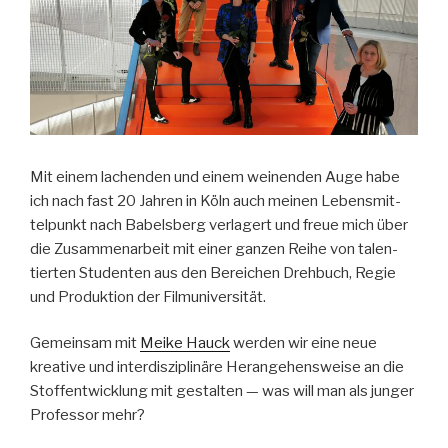
Mit einem lachen­den und einem weinen­den Auge habe
ich nach fast 20 Jahren in Köln auch meinen Lebens­mit­
telpunkt nach Babels­berg ver­lagert und freue mich über
die Zusam­me­nar­beit mit ein­er ganzen Rei­he von tal­en­
tierten Stu­den­ten aus den Bere­ichen Drehbuch, Regie
und Pro­duk­tion der Fil­mu­ni­ver­sität.
Gemein­sam mit
Meike Hauck
wer­den wir eine neue
kreative und inter­diszi­plinäre Herange­hensweise an die
Stof­fen­twick­lung mit gestal­ten — was will man als junger
Pro­fes­sor mehr?