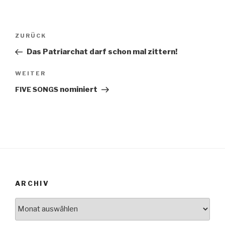
Beitrags-
ZURÜCK
Vorheriger
Navigation
Beitrag
Das Patriarchat darf schon mal zittern!
WEITER
Nächster
Beitrag
nominiert
FIVE
SONGS
ARCHIV
Archiv