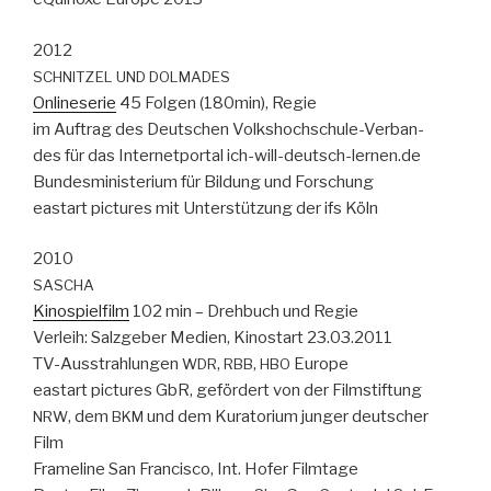
2012
SCHNITZEL
UND
DOLMADES
Onli­ne­serie
45 Fol­gen (180min), Regie
im Auf­trag des Deutschen Volk­shochschule-Ver­ban­
des für das Inter­net­por­tal ich-will-deutsch-lernen.de
Bun­desmin­is­teri­um für Bil­dung und Forschung
eas­t­art pic­tures mit Unter­stützung der ifs Köln
2010
SASCHA
Kinospielfilm
102 min – Drehbuch und Regie
Ver­leih: Salzge­ber Medi­en, Kinos­tart 23.03.2011
TV-Ausstrahlun­gen
,
,
Europe
WDR
RBB
HBO
eas­t­art pic­tures GbR, gefördert von der Film­s­tiftung
, dem
und dem Kura­to­ri­um junger deutsch­er
NRW
BKM
Film
Frame­line San Fran­cis­co, Int. Hofer Film­tage