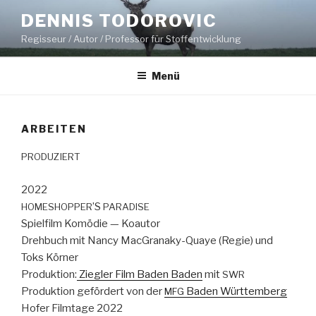
Zum
DENNIS TODOROVIC
Inhalt
Regisseur / Autor / Professor für Stoffentwicklung
springen
Menü
ARBEITEN
PRODUZIERT
2022
’S
HOMESHOPPER
PARADISE
Spielfilm Komödie — Koau­tor
Drehbuch mit Nan­cy Mac­Granaky-Quaye (Regie) und
Toks Körn­er
Pro­duk­tion:
Ziegler Film Baden Baden
mit
SWR
Pro­duk­tion gefördert von der
Baden Würt­tem­berg
MFG
Hofer Film­tage 2022