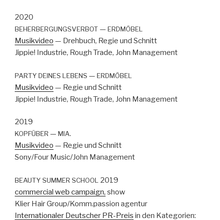
2020
—
BEHERBERGUNGSVERBOT
ERDMÖBEL
Musikvideo
— Drehbuch, Regie und Schnitt
Jip­pie! Indus­trie, Rough Trade, John Man­age­ment
—
PARTY
DEINES
LEBENS
ERDMÖBEL
Musikvideo
— Regie und Schnitt
Jip­pie! Indus­trie, Rough Trade, John Man­age­ment
2019
—
.
KOPFÜBER
MIA
Musikvideo
— Regie und Schnitt
Sony/Four Music/John Man­age­ment
2019
BEAUTY
SUMMER
SCHOOL
com­mer­cial web cam­paign,
show
Kli­er Hair Group/Komm.passion agen­tur
Inter­na­tionaler Deutsch­er PR-Preis
in den Kat­e­gorien: