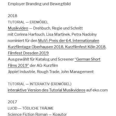
Employ­er Brand­ing und Bewegt­bild
2018
—
TUTORIAL
ERDMÖBEL
Musikvideo
— Drehbuch, Regie und Schnitt
mit Corin­na Har­fouch, Lisa Mar­tinek, Petra Nadol­ny
nominiert für den
MuVi-Preis der 64. Inter­na­tionalen
Kurz­film­tage Ober­hausen 2018,
Kurz­film­fest Köln 2018
,
Film­fest Dres­den 2019
Aus­gewählt für Kat­a­log und Screen­er
“Ger­man Short
Films 2019”
der AG-Kurz­film
Jip­pie! Indus­trie, Rough Trade, John Man­age­ment
—
(
)
TUTORIAL
INTERAKTIV
ERDMÖBEL
inter­ak­tive Ver­sion des Tuto­r­i­al Musikvideos
auf eko.com
2017
—
LUCID
TÖDLICHE
TRÄUME
Sci­ence Fic­tion Roman — Koau­tor