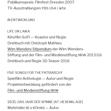
Pub­likum­spreis: Film­fest Dres­den 2007
TV-Ausstrahlun­gen:
/ arte
PBS
USA
IN
ENTWICKLUNG
LIFE
ON
LAIKA
Kinofilm Sci­Fi — Koau­tor und Regie
Drehbuch mit Christoph Math­ieu
Wim Wen­ders Stipendi­um
der Wim Wen­ders-
Stiftung und der Film- und Medi­en­s­tiftung
2015/16
NRW
Drehbuch und Regie 3D-Teas­er 2016
FIVE
SONGS
FOR
THE
PATRIARCHY
Spielfilm Antholo­gie — Autor und Regie
Pro­jek­ten­twick­lung gefördert von der
Film- und Medi­en­s­tiftung
NRW
1631:
(
:
)
DAS
JAHR
DER
SPINNE
AT
HEXENKLAGE
Mehrteil­er (6 x 60min) — Autor