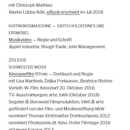
mit Christoph Math­ieu
Bastei Lübbe Köln,
eBook erscheint
im Juli 2018
—
HOFFNUNGSMASCHINE
JUDITH
HOLOFERNES
UND
ERDMÖBEL
Musikvideo
— Regie und Schnitt
Jip­pie! Indus­trie, Rough Trade, John Man­age­ment
2015/16
SCHWESTER
WEISS
Kinospielfilm
97min — Drehbuch und Regie
mit Lisa Mar­tinek, Želj­ka Prek­savec, Beat­rice Richter
Ver­leih: W-Film, Kinos­tart 20. Okto­ber 2016
TV-Ausstrahlun­gen: arte,
(Okto­ber 2018)
SWR
&
&
Segel­er
Borows­ki Film­pro­duk­tion,
arte
SWR
gefördert von der Film- und Medi­en­s­tiftung
NRW
nominiert Thomas Strittmat­ter Drehbuch­preis 2012
nominiert Förder­preis dt. Kino, Hofer Film­tage 2016
eQuinoxe Europe 2013