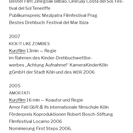
Bester Film: Zine­goak Bil­bao, Cine­Gay Cos­ta del Sol, Fes­
ti­val del Sol Tener­iffe
Pub­likum­spreis: Mezi­pa­tra Film­fes­ti­val Prag
Bestes Drehbuch: Fes­ti­val del Mar Ibiza
2007
KICK
IT
LIKE
ZOMBIES
Kurz­film
13min — Regie
im Rah­men des Kinder-Drehbuch­wet­tbe­
werbes „Achtung Auf­nahme!“ Kam­er­aKinderKöln
gGmbH der Stadt Köln und des
2006
WDR
2005
AMOR
FATI
Kurz­film
16 min — Koau­tor und Regie
&
Amor Fati GbR
ifs inter­na­tionale film­schule Köln
Förder­preis Kopro­duk­tio­nen Robert Bosch-Stiftung
Film­fes­ti­val Locarno 2006
Nominierung First Steps 2006,