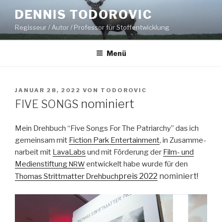
Zum
DENNIS TODOROVIC
Inhalt
Regisseur / Autor / Professor für Stoffentwicklung
springen
Menü
VERÖFFENTLICHT
JANUAR 28, 2022
VON
TODOROVIC
AM
nominiert
FIVE
SONGS
Mein Drehbuch “Five Songs For The Patri­archy” das ich
gemein­sam mit
Fic­tion Park Enter­tain­ment
, in Zusam­me­
nar­beit mit
LavaL­abs
und mit Förderung der
Film- und
Medi­en­s­tiftung
entwick­elt habe wurde für den
NRW
preis 2022
nominiert!
Thomas Strittmat­ter Drehbuch