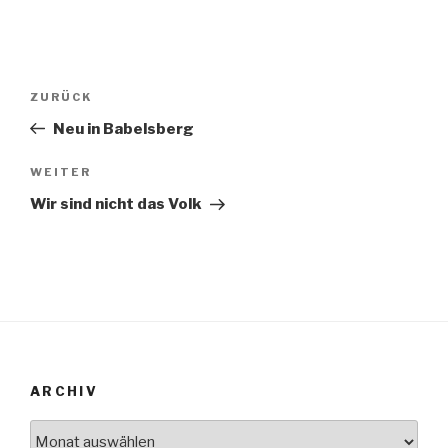
Beitrags-
ZURÜCK
Vorheriger
Navigation
Beitrag
Neu in Babelsberg
WEITER
Nächster
Beitrag
Wir sind nicht das Volk
ARCHIV
Archiv