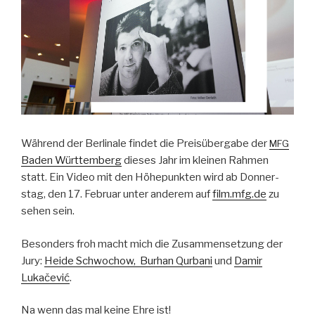
Während der Berli­nale find­et die Preisüber­gabe der
MFG
Baden Würt­tem­berg
dieses Jahr im kleinen Rah­men
statt. Ein Video mit den Höhep­unk­ten wird ab Don­ner­
stag, den 17. Feb­ru­ar unter anderem auf
film.mfg.de
zu
sehen sein.
Beson­ders froh macht mich die Zusam­menset­zung der
Jury:
Hei­de Schwo­chow
,
Burhan Qur­bani
und
Damir
Lukače­vić
.
Na wenn das mal keine Ehre ist!