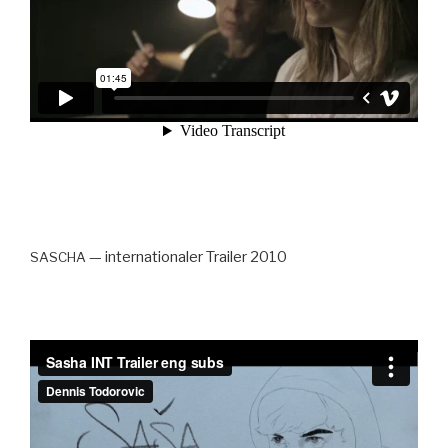
— inter­na­tionaler Trail­er 2010
SASCHA