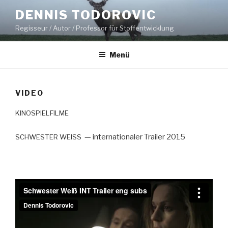
Zum
DENNIS TODOROVIC
Inhalt
Regisseur / Autor / Professor für Stoffentwicklung
springen
Menü
VIDEO
KINOSPIELFILME
— inter­na­tionaler Trail­er 2015
SCHWESTER
WEISS