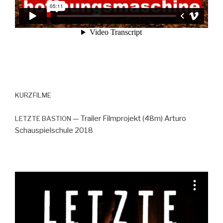
KURZFILME
— Trail­er Film­pro­jekt (48m) Arturo
LETZTE
BASTION
Schaus­pielschule 2018