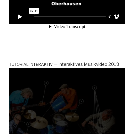
— inter­ak­tives Musikvideo 2018
TUTORIAL
INTERAKTIV