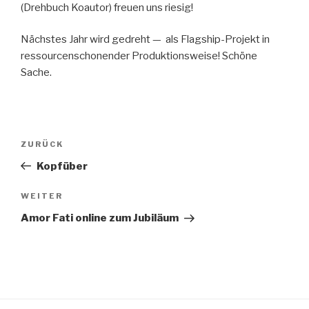
(Drehbuch Koau­tor) freuen uns riesig!
Näch­stes Jahr wird gedreht — als Flag­ship-Pro­jekt in
ressourcenscho­nen­der Pro­duk­tion­sweise! Schöne
Sache.
Beitrags-
ZURÜCK
Vorheriger
Navigation
Beitrag
Kopfüber
WEITER
Nächster
Beitrag
Amor Fati online zum Jubiläum