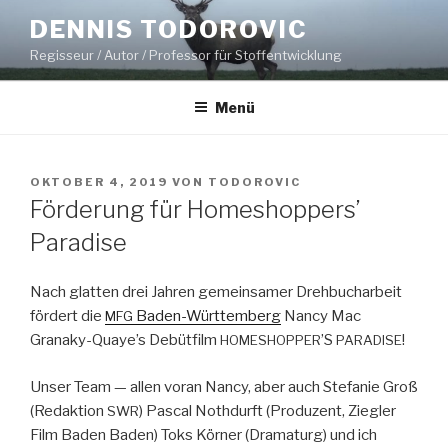
Zum
DENNIS TODOROVIC
Inhalt
Regisseur / Autor / Professor für Stoffentwicklung
springen
Menü
VERÖFFENTLICHT
OKTOBER 4, 2019
VON
TODOROVIC
AM
Förderung für Homeshoppers’
Paradise
Nach glat­ten drei Jahren gemein­samer Drehbuchar­beit
fördert die
Baden-Würt­tem­berg
Nan­cy Mac
MFG
Granaky-Quaye’s Debüt­film
’S
!
HOMESHOPPER
PARADISE
Unser Team — allen voran Nan­cy, aber auch Ste­fanie Groß
(Redak­tion
) Pas­cal Noth­durft (Pro­duzent, Ziegler
SWR
Film Baden Baden) Toks Körn­er (Dra­maturg) und ich