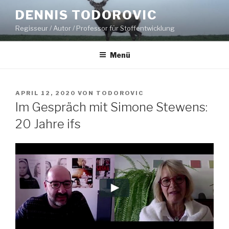
Zum
DENNIS TODOROVIC
Inhalt
Regisseur / Autor / Professor für Stoffentwicklung
springen
Menü
VERÖFFENTLICHT
APRIL 12, 2020
VON
TODOROVIC
AM
Im Gespräch mit Simone Stewens:
20 Jahre ifs