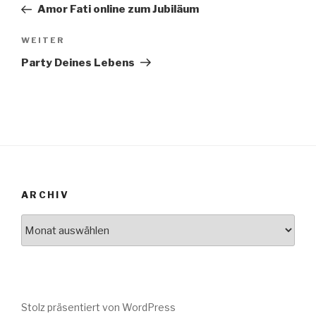
Beitrag
Amor Fati online zum Jubiläum
WEITER
Nächster
Beitrag
Party Deines Lebens
ARCHIV
Archiv
Stolz präsentiert von WordPress