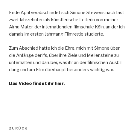
Ende April ver­ab­schiedet sich Simone Stewens nach fast
zwei Jahrzehn­ten als kün­st­lerische Lei­t­erin von mein­er
Alma Mater, der inter­na­tionalen film­schule Köln, an der ich
damals im ersten Jahrgang Film­regie studierte.
Zum Abschied hat­te ich die Ehre, mich mit Simone über
die Anfänge der ifs, über ihre Ziele und Meilen­steine zu
unter­hal­ten und darüber, was ihr an der filmis­chen Aus­bil­
dung und am Film über­haupt beson­ders wichtig war.
Das Video find­et ihr hier.
Beitrags-
ZURÜCK
Vorheriger
Navigation